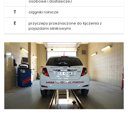
osobowe i dostawcze)
T
ciągniki rolnicze
E
przyczepy przeznaczone do łączenia z
pojazdami silnikowymi